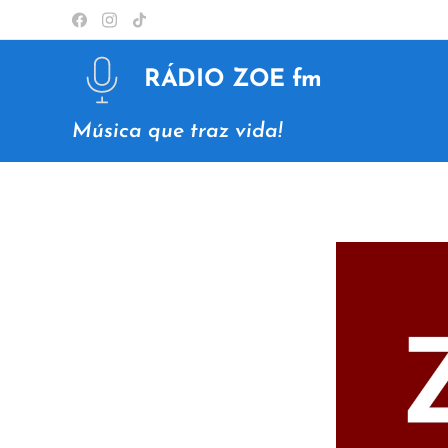
RÁDIO ZOE
fm
Música que traz vida!