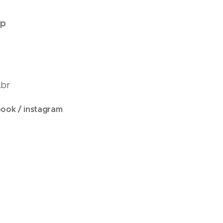
pp
.br
ebook / instagram