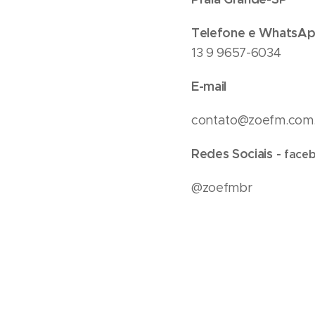
Telefone e WhatsA
13 9 9657-6034
E-mail
contato@zoefm.com
Redes Sociais -
fac
@zoefmbr