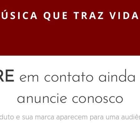
RE
em contato ainda 
anuncie conosco
duto e sua marca aparecem para uma audiên